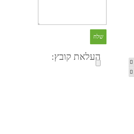
העלאת קובץ:
מתג ניגודיות גבוהה
מתג גודל גופן