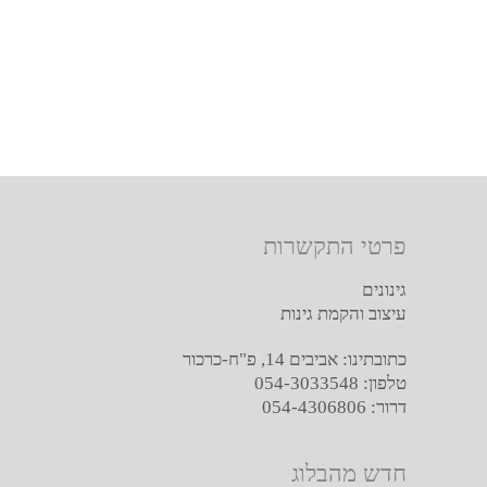
פרטי התקשרות
גינונים
עיצוב והקמת גינות
כתובתינו: אביבים 14, פ"ח-כרכור
טלפון: 054-3033548
דרור: 054-4306806
חדש מהבלוג