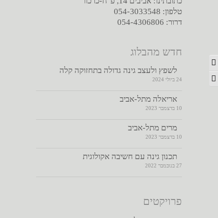
כתובתינו: אביבים 14, פ"ח-כרכור
טלפון: 054-3033548
דרור: 054-4306806
חדש מהבלוג
מתג ניגודיות גבוהה
לשפץ ולעצב גינה גדולה בתחזוקה קלה
מתג גודל גופן
24 ביולי 2024
אריאלה מתל-אביב
10 בדצמבר 2023
מרים מתל-אביב
10 בדצמבר 2023
תכנון גינה עם חשיבה אקולוגית
27 בנובמבר 2022
פרויקטים