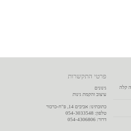
שגינה מושקעת ומעוצבת משנה לחלוטין את האווירה
פרטי התקשרות
ה קלה
גינונים
עיצוב והקמת גינות
כתובתינו: אביבים 14, פ"ח-כרכור
טלפון: 054-3033548
דרור: 054-4306806