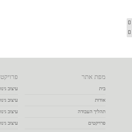
ינו
מתג ניגודיות גבוהה
19
עיצוב גינות בצפון
מתג גודל גופן
על ידי
admin@stgweb.com
|
בלוג
|
אין תגובות
בשעה טובה, החלטתם לעצב גינה חדשה או 
בסביבת הבית. צבע, אור, חיים
קראו עוד
מפת אתר
פרויקטי
בית
עיצוב גינו
אודות
עיצוב גינו
תהליך העבודה
עיצוב גינו
פרויקטים
עיצוב גינו